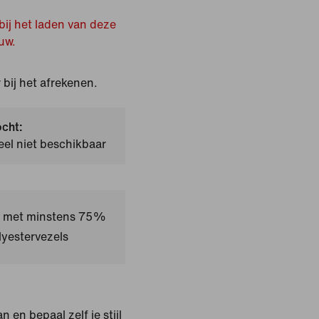
bij het laden van deze
uw.
bij het afrekenen.
ocht:
el niet beschikbaar
kt met minstens 75%
yestervezels
n en bepaal zelf je stijl