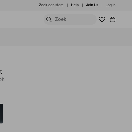
Zoek een store
Help
Join Us
Log in
t
bh