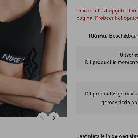
Er is een fout opgetreden 
pagina. Probeer het opnie
Beschikbaar 
Klarna
Uitverk
Dit product is momente
Dit product is gemaa
gerecyclede pol
Laat niets je in de weg staa