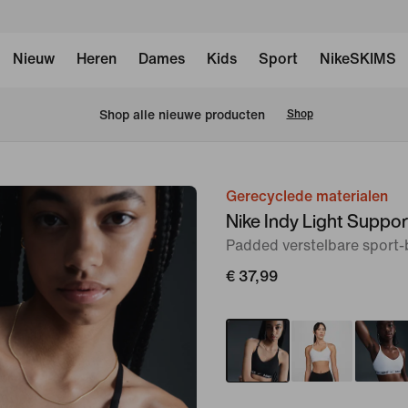
Nieuw
Heren
Dames
Kids
Sport
NikeSKIMS
 Shop alle nieuwe producten
Shop
Gerecyclede materialen
afbeelding
Nike Indy Light Suppor
1
Padded verstelbare sport-
van
7
€ 37,99