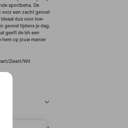
ende sportbeha. De
t voor een zacht gevoel
 Ideaal dus voor low-
n gevoel tijdens je dag.
al geeft de bh een
je hem op jouw manier
art/Zwart/Wit