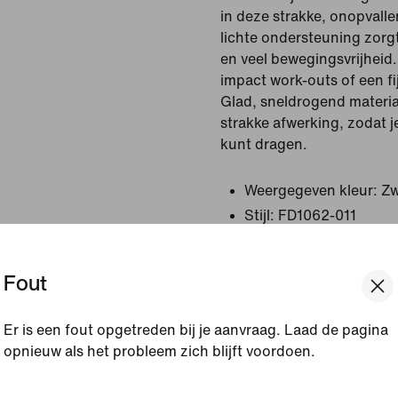
in deze strakke, onopvall
lichte ondersteuning zorg
en veel bewegingsvrijheid.
impact work-outs of een fij
Glad, sneldrogend materia
strakke afwerking, zodat 
kunt dragen.
Weergegeven kleur:
Zw
Stijl:
FD1062-011
Bekijk productgegevens
Fout
Maat en pasvorm
Er is een fout opgetreden bij je aanvraag. Laad de pagina
opnieuw als het probleem zich blijft voordoen.
[ Code: D1B61E47 ]