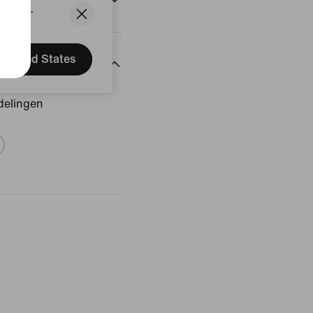
States.
United States
delingen