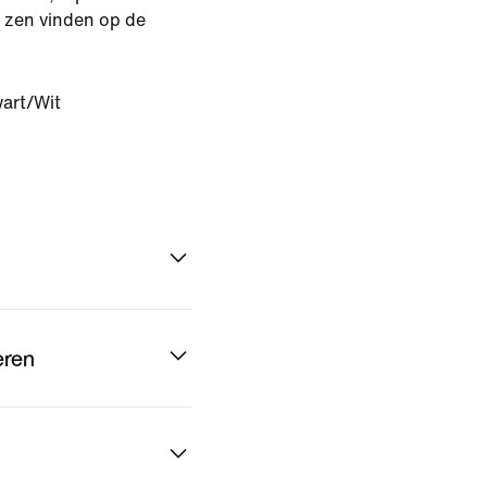
ke zen vinden op de
art/Wit
eren