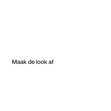
Maak de look af
Item 3 of 33
Shop het model