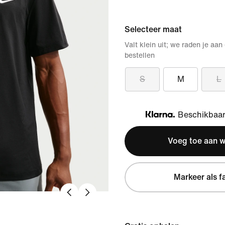
Selecteer maat
Valt klein uit; we raden je aan
bestellen
S
M
L
Beschikbaar 
Klarna
Voeg toe aan 
Markeer als f