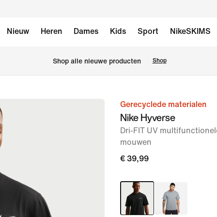
Nieuw
Heren
Dames
Kids
Sport
NikeSKIMS
 Shop alle nieuwe producten
Shop
Gerecyclede materialen
afbeelding
Nike Hyverse
1
Dri-FIT UV multifunctione
van
mouwen
6
€ 39,99