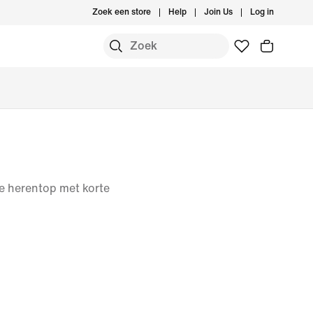
Zoek een store
Help
Join Us
Log in
le herentop met korte