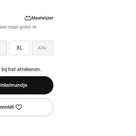
Maatwijzer
 een maat groter te
XL
XXL
bij het afrekenen.
winkelmandje
avoriet