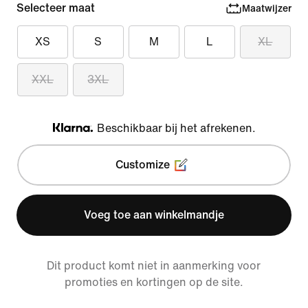
Selecteer maat
Maatwijzer
XS
S
M
L
XL
XXL
3XL
Beschikbaar bij het afrekenen.
Klarna
Customize
Voeg toe aan winkelmandje
Dit product komt niet in aanmerking voor
promoties en kortingen op de site.