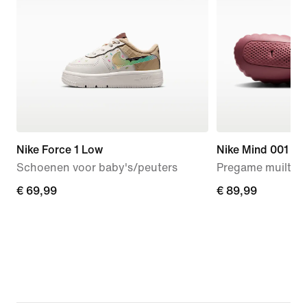
Nike Force 1 Low
Nike Mind 001
Schoenen voor baby's/peuters
Pregame muiltjes
€ 69,99
€ 69,99
€ 89,99
€ 89,99