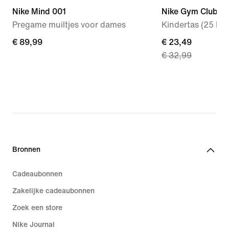
Nike Mind 001
Nike Gym Club
Pregame muiltjes voor dames
Kindertas (25 lite
€ 89,99
€ 89,99
current
€ 23,49
€ 32,99
price
€ 23,49,
original
price
€ 32,99
Bronnen
Cadeaubonnen
Zakelijke cadeaubonnen
Zoek een store
Nike Journal