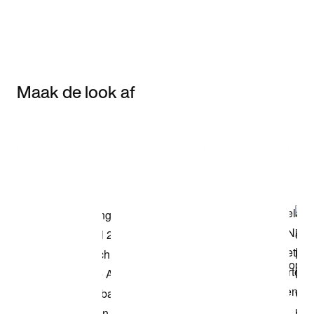
Maak de look af
Item 3 of 3