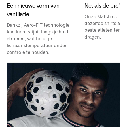
Een nieuwe vorm van
Net als de pro's
ventilatie
Onze Match collect
dezelfde shirts als 
Dankzij Aero-FIT technologie
beste atleten ter we
kan lucht vrijuit langs je huid
dragen.
stromen, wat helpt je
lichaamstemperatuur onder
controle te houden.