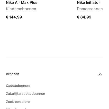
Nike Air Max Plus
Nike Initiator
Kinderschoenen
Damesschoenen
€ 144,99
€ 144,99
€ 84,99
€ 84,99
Bronnen
Cadeaubonnen
Zakelijke cadeaubonnen
Zoek een store