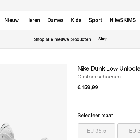
Nieuw
Heren
Dames
Kids
Sport
NikeSKIMS
 Shop alle nieuwe producten
Shop
Nike Dunk Low Unlock
afbeelding
1
Custom schoenen
van
€ 159,99
6
Selecteer maat
EU 35.5
EU 