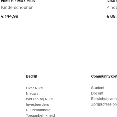
Nike Air Max Plus
Nike
Kinderschoenen
Kind
€ 144,99
€ 144,99
€ 89
€ 89
Bedrijf
Communitykort
Student
Over Nike
Docent
Nieuws
Eerstehulpverl
Werken bij Nike
Zorgprofession
Investeerders
Duurzaamheid
Toegankelijkheid