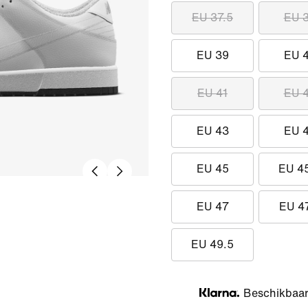
EU 37.5
EU 
EU 39
EU 
EU 41
EU 
EU 43
EU 
EU 45
EU 4
EU 47
EU 4
EU 49.5
Beschikbaar 
Klarna