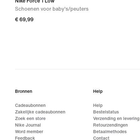
Nike Force 1 Low
Schoenen voor baby's/peuters
€ 69,99
€ 69,99
Bronnen
Help
Cadeaubonnen
Help
Zakelijke cadeaubonnen
Bestelstatus
Zoek een store
Verzending en levering
Nike Journal
Retourzendingen
Word member
Betaalmethodes
Feedback
Contact