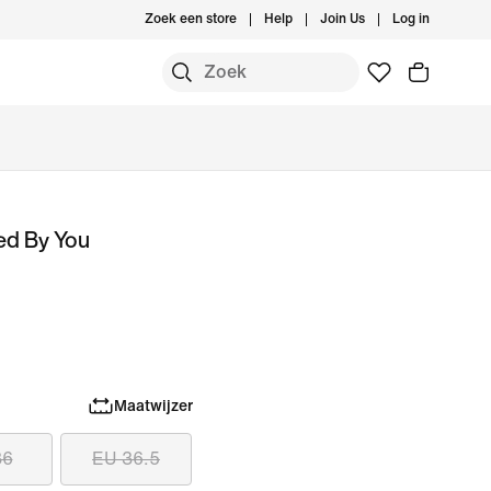
Zoek een store
Help
Join Us
Log in
ed By You
Maatwijzer
36
EU 36.5