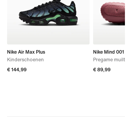
Nike Air Max Plus
Nike Mind 001
Kinderschoenen
Pregame muiltjes
€ 144,99
€ 144,99
€ 89,99
€ 89,99