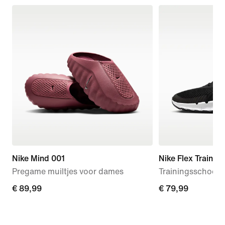
Nike Mind 001
Nike Flex Train
Pregame muiltjes voor dames
Trainingsschoen
€ 89,99
€ 89,99
€ 79,99
€ 79,99