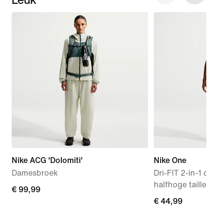
Nike ACG 'Dolomiti'
Nike One
Damesbroek
Dri-FIT 2-in-1 da
halfhoge taille (8
€ 99,99
€ 99,99
€ 44,99
€ 44,99