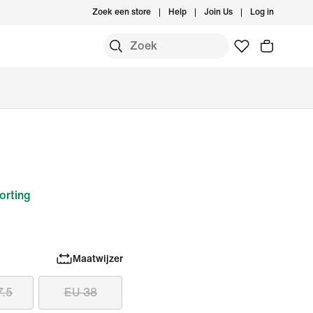
Zoek een store
Help
Join Us
Log in
orting
Maatwijzer
7.5
EU 38