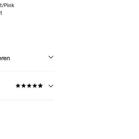
t/Pink
t
eren