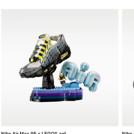
Nike Air Max 95 x LEGO®-set
Nike