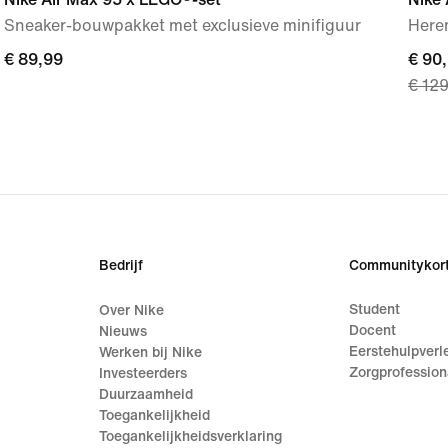
Sneaker-bouwpakket met exclusieve minifiguur
Here
€ 89,99
€ 89,99
curre
€ 90
€ 12
price
€ 90,
origi
price
€ 12
Bedrijf
Communitykort
Student
Over Nike
Docent
Nieuws
Eerstehulpverl
Werken bij Nike
Zorgprofession
Investeerders
Duurzaamheid
Toegankelijkheid
Toegankelijkheidsverklaring