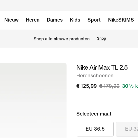
Nieuw
Heren
Dames
Kids
Sport
NikeSKIMS
 Shop alle nieuwe producten
Shop
Nike Air Max TL 2.5
afbeelding
1
Herenschoenen
van
€ 125,99
€ 179,99
30% k
8
Selecteer maat
EU 36.5
EU 3