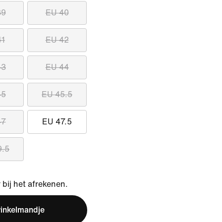
39
EU 40
41
EU 42
43
EU 44
45
EU 45.5
47
EU 47.5
9.5
bij het afrekenen.
winkelmandje