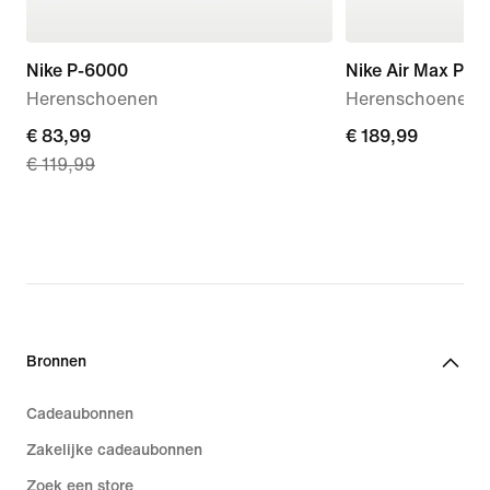
Nike P-6000
Nike Air Max Plus
Herenschoenen
Herenschoenen
current
€ 83,99
€ 189,99
€ 189,99
€ 119,99
price
€ 83,99,
original
price
€ 119,99
Bronnen
Cadeaubonnen
Zakelijke cadeaubonnen
Zoek een store