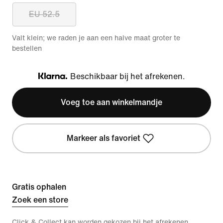
EU 52.5
Valt klein; we raden je aan een halve maat groter te
bestellen
Beschikbaar bij het afrekenen.
Klarna
Voeg toe aan winkelmandje
Markeer als favoriet
Gratis ophalen
Zoek een store
Click & Collect kan worden gekozen bij het afrekenen