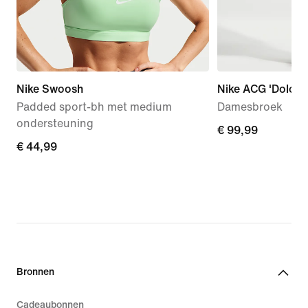
Nike Swoosh
Nike ACG 'Dolomit
Padded sport-bh met medium
Damesbroek
ondersteuning
€ 99,99
€ 99,99
€ 44,99
€ 44,99
Bronnen
Cadeaubonnen