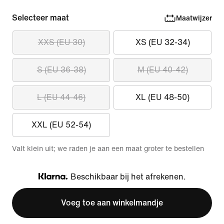
Selecteer maat
Maatwijzer
XXS (EU 30)
XS (EU 32-34)
S (EU 36-38)
M (EU 40-42)
L (EU 44-46)
XL (EU 48-50)
XXL (EU 52-54)
Valt klein uit; we raden je aan een maat groter te bestellen
Beschikbaar bij het afrekenen.
Klarna
Voeg toe aan winkelmandje