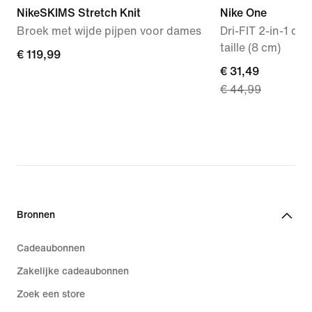
NikeSKIMS Stretch Knit
Nike One
Broek met wijde pijpen voor dames
Dri-FIT 2-in-1 d
taille (8 cm)
€ 119,99
€ 119,99
current
€ 31,49
€ 44,99
price
€ 31,49,
original
price
€ 44,99
Bronnen
Cadeaubonnen
Zakelijke cadeaubonnen
Zoek een store