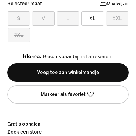
Selecteer maat
Maatwijzer
S
M
L
XL
XXL
3XL
Beschikbaar bij het afrekenen.
Klarna
Voeg toe aan winkelmandje
Markeer als favoriet
Gratis ophalen
Zoek een store