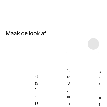
Maak de look af
Item 3 of 5
Shop het model