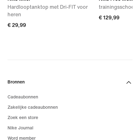
Hardlooptanktop met Dri-FIT voor
trainingsschoen
heren
€ 129,99
€ 129,99
€ 29,99
€ 29,99
Bronnen
Cadeaubonnen
Zakelijke cadeaubonnen
Zoek een store
Nike Journal
Word member