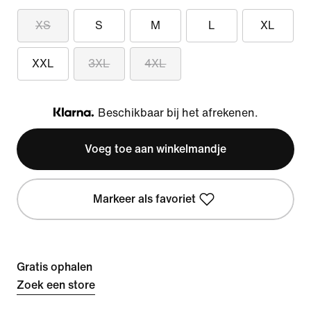
XS
S
M
L
XL
XXL
3XL
4XL
Beschikbaar bij het afrekenen.
Klarna
Voeg toe aan winkelmandje
Markeer als favoriet
Gratis ophalen
Zoek een store