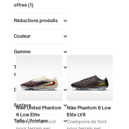
offres
(1)
Réductions produits
Couleur
Gamme
Type de coupe des
chaussures
Collections
Surface
Nike United Phantom
Nike Phantom 6 Low
6 Low Elite
Elite LV8
Taille / Pointure
Crampons de foot
Crampons de foot
pour terrain sec
pour terrain sec