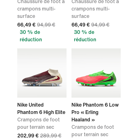
Chaussure de foot à
Chaussure de foot à
crampons multi-
crampons multi-
surface
surface
66,49 €
94,99 €
66,49 €
94,99 €
30 % de
30 % de
réduction
réduction
Nike United
Nike Phantom 6 Low
Phantom 6 High Elite
Pro « Erling
Crampons de foot
Haaland »
pour terrain sec
Crampons de foot
pour terrain sec
202,99 €
289,99 €