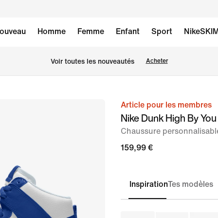
ouveau
Homme
Femme
Enfant
Sport
NikeSKI
Voir toutes les nouveautés
Acheter
Article pour les membres
image 1
Nike Dunk High By You
sur
Chaussure personnalisab
6
159,99 €
Inspiration
Tes modèles