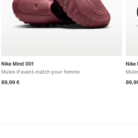
Nike Mind 001
Nike
Mules d'avant-match pour femme
Mule
89,99 €
89,99 €
89,9
89,9