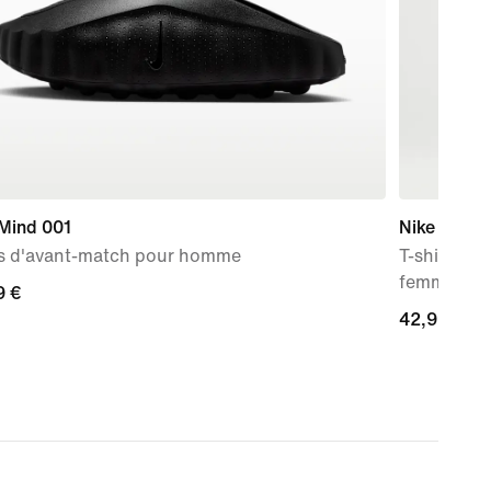
 Mind 001
Nike Swift 
s d'avant-match pour homme
T-shirt de
femme
9 €
9 €
42,99 €
42,99 €