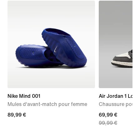
Nike Mind 001
Air Jordan 1 Low
Mules d'avant-match pour femme
Chaussure pour 
89,99 €
89,99 €
current
69,99 €
99,99 €
price
69,99 €,