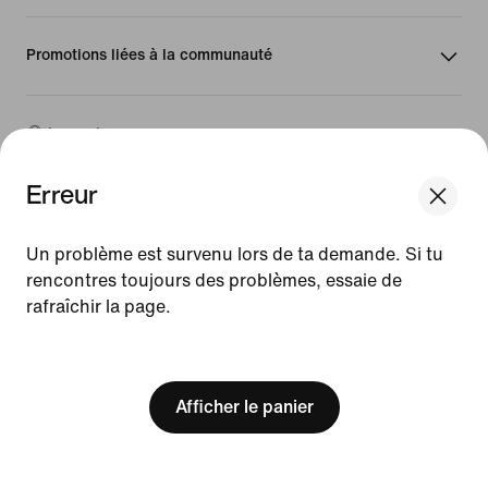
Promotions liées à la communauté
Luxembourg
Erreur
©
2026
Nike, Inc. Tous droits réservés
We think you are in United States.
Guides
Update your location?
Un problème est survenu lors de ta demande. Si tu
Conditions d'utilisation
rencontres toujours des problèmes, essaie de
Conditions générales de vente
Informations sur l'entreprise
rafraîchir la page.
Luxembourg
United States
Politique de confidentialité et de gestion des cookies
[ Code: D1B61E47 ]
Paramètres de confidentialité et des cookies
Afficher le panier