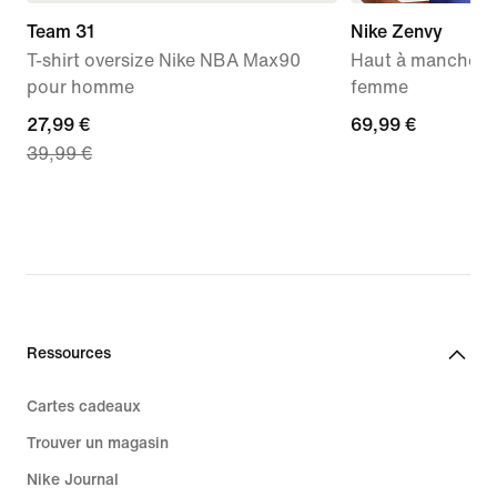
Team 31
Nike Zenvy
T-shirt oversize Nike NBA Max90
Haut à manche un
pour homme
femme
current
27,99 €
69,99 €
69,99 €
39,99 €
price
27,99 €,
original
price
39,99 €
Ressources
Cartes cadeaux
Trouver un magasin
Nike Journal