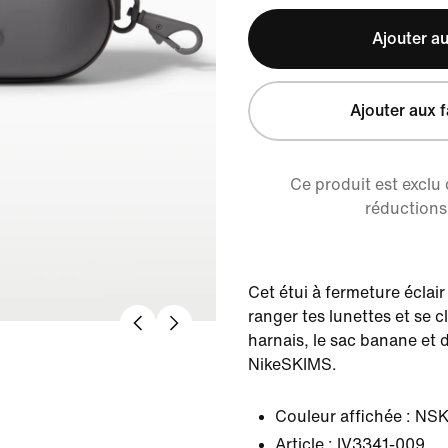
Ajouter au
Ajouter aux f
Ce produit est exclu
réductions 
Cet étui à fermeture écla
ranger tes lunettes et se c
harnais, le sac banane et 
NikeSKIMS.
Couleur affichée :
NSK
Article :
IV3341-009