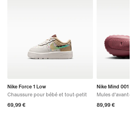
Nike Force 1 Low
Nike Mind 001
Chaussure pour bébé et tout-petit
Mules d'avant-m
69,99 €
69,99 €
89,99 €
89,99 €