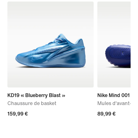
KD19 « Blueberry Blast »
Nike Mind 001
Chaussure de basket
Mules d'avant-m
159,99 €
159,99 €
89,99 €
89,99 €