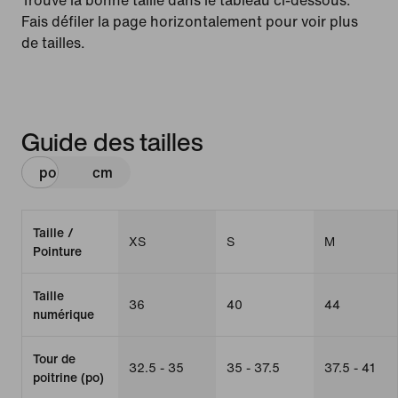
Trouve la bonne taille dans le tableau ci-dessous.
Fais défiler la page horizontalement pour voir plus
de tailles.
Guide des tailles
po
cm
Taille /
XS
S
M
Pointure
Taille
36
40
44
numérique
Tour de
32.5 - 35
35 - 37.5
37.5 - 41
poitrine (po)