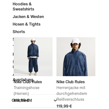
Hoodies &
Sweatshirts
Jacken & Westen
Hosen & Tights
Shorts
Sport-BHs
Trainingsanzüge
Röcke & Kleider
Socken &
Unterwäsche
Accessoires &
Ausrüstung
Nike Club Rules
Nike Club Rules
Trainingshose
Herrenjacke mit
(Herren)
durchgehendem
Reißverschluss
Geschlecht
119,99 €
119,99 €