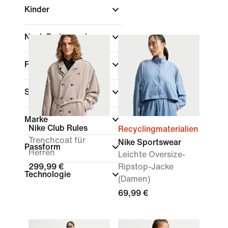
Kinder
Nach Preis anzeigen
Farbe
Sport
Marke
Nike Club Rules
Recyclingmaterialien
Trenchcoat für
Nike Sportswear
Passform
Herren
Leichte Oversize-
299,99 €
Ripstop-Jacke
Technologie
(Damen)
69,99 €