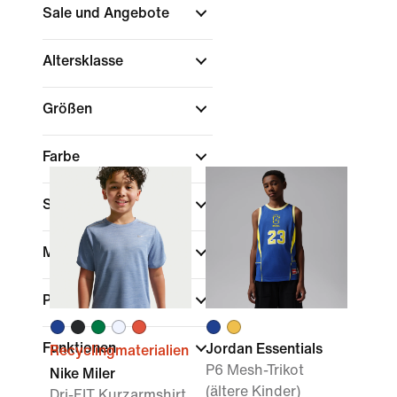
Sale und Angebote
Altersklasse
Größen
Farbe
Sport
Marke
Passform
Funktionen
Jordan Essentials
Recyclingmaterialien
P6 Mesh-Trikot
Nike Miler
(ältere Kinder)
Dri-FIT Kurzarmshirt