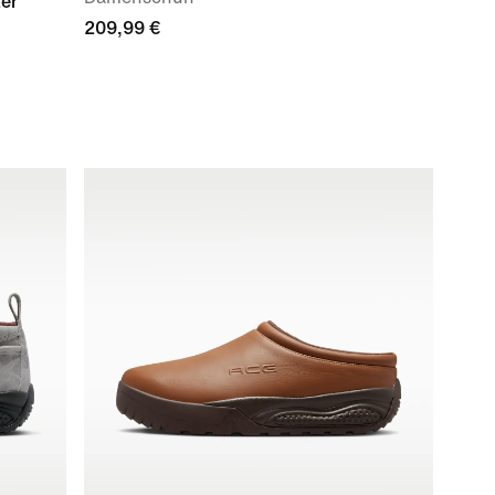
ter"
209,99 €