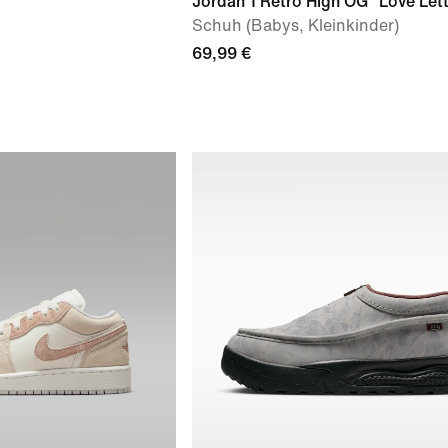
Jordan 1 Retro High OG "Love Let
Schuh (Babys, Kleinkinder)
69,99 €