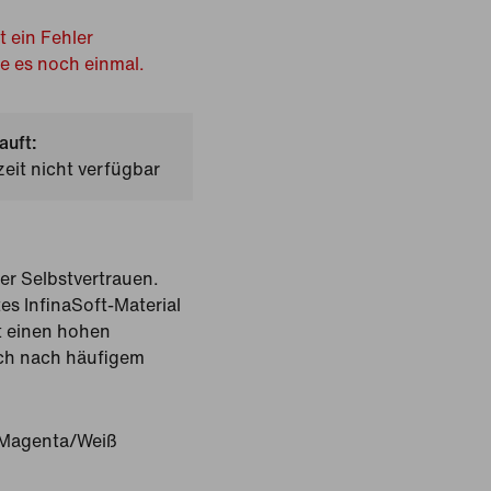
t ein Fehler
he es noch einmal.
auft:
zeit nicht verfügbar
er Selbstvertrauen.
tes InfinaSoft-Material
at einen hohen
uch nach häufigem
 Magenta/Weiß