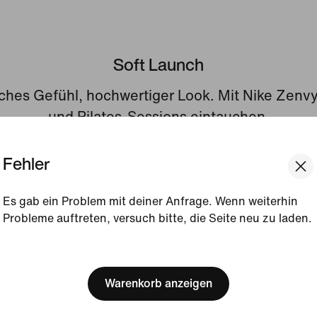
Soft Launch
hes Gefühl, hochwertiger Look. Mit Nike Zenvy
und Pilates-Sessions eintauchen.
Fehler
Es gab ein Problem mit deiner Anfrage. Wenn weiterhin
Probleme auftreten, versuch bitte, die Seite neu zu laden.
[ Code: D1B61E47 ]
We think you are in United 
Update your location?
Warenkorb anzeigen
Luxemburg