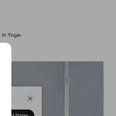
 in Yoga-
States.
United States