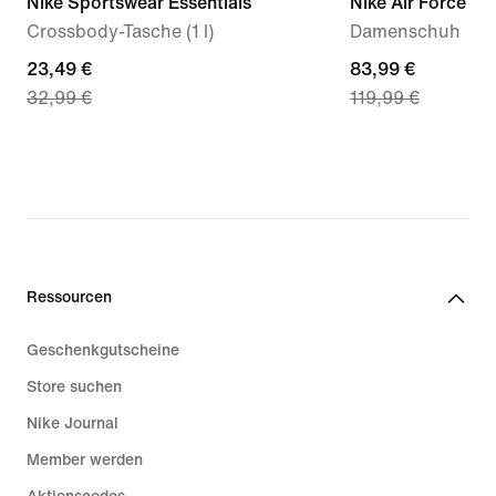
Nike Sportswear Essentials
Nike Air Force 1 '
Crossbody-Tasche (1 l)
Damenschuh
current
23,49 €
current
83,99 €
32,99 €
119,99 €
price
price
23,49 €,
83,99 €,
original
original
price
price
32,99 €
119,99 €
Ressourcen
Geschenkgutscheine
Store suchen
Nike Journal
Member werden