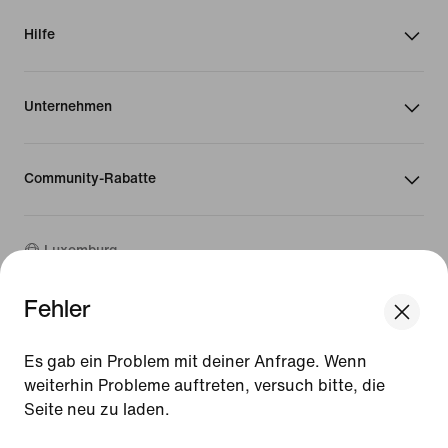
Hilfe
Unternehmen
Community-Rabatte
Luxemburg
Fehler
©
2026
Nike, Inc. Alle Rechte vorbehalten
We think you are in United States.
Guides
Update your location?
Es gab ein Problem mit deiner Anfrage. Wenn
Nutzungsbedingungen
weiterhin Probleme auftreten, versuch bitte, die
Verkaufsbedingungen
Impressum
Seite neu zu laden.
Luxemburg
United States
Datenschutzrichtlinie und Cookie-Erklärung