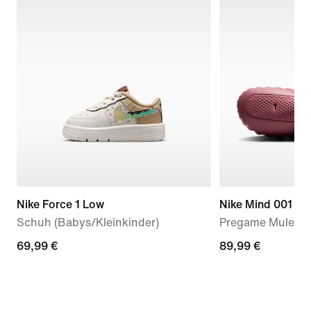
Nike Force 1 Low
Nike Mind 001
Schuh (Babys/Kleinkinder)
Pregame Mule (D
69,99 €
69,99 €
89,99 €
89,99 €