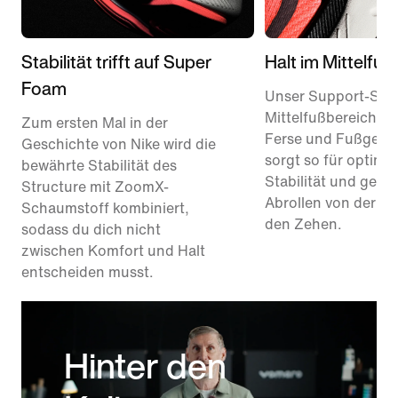
Stabilität trifft auf Super
Halt im Mittelfuß
Foam
Unser Support-Sys
Mittelfußbereich u
Zum ersten Mal in der
Ferse und Fußgewö
Geschichte von Nike wird die
sorgt so für optima
bewährte Stabilität des
Stabilität und gesc
Structure mit ZoomX-
Abrollen von der Fe
Schaumstoff kombiniert,
den Zehen.
sodass du dich nicht
zwischen Komfort und Halt
entscheiden musst.
Hinter den