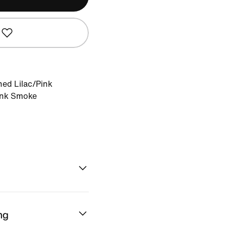
ed Lilac/Pink
ink Smoke
ng