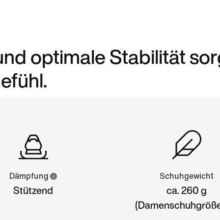
d optimale Stabilität so
efühl.
Dämpfung
Schuhgewicht
Stützend
ca. 260 g
(Damenschuhgröße