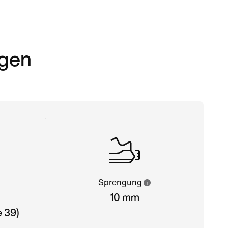
rgen
Sprengung
10 mm
 39)