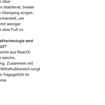
n über
n stabileres, besser
m Übergang sorgen.
ntwickelt, um
mit weniger
er dem Fuß zu
lttechnologie wird
tzt?
sohle aus ReactX-
e weiche,
ung. Zusammen mit
Mittelfußbereich sorgt
les Tragegefühl im
rse.