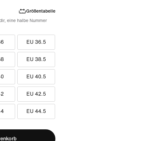
Größentabelle
 dir, eine halbe Nummer
36
EU 36.5
38
EU 38.5
40
EU 40.5
42
EU 42.5
44
EU 44.5
renkorb