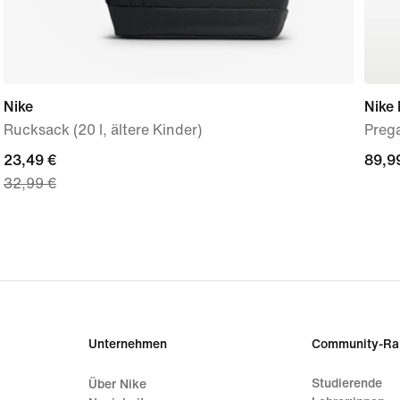
Nike
Nike
Rucksack (20 l, ältere Kinder)
Preg
current
23,49 €
89,9
89,9
32,99 €
price
23,49 €,
original
price
32,99 €
Unternehmen
Community-Ra
Studierende
Über Nike