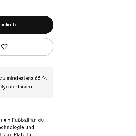
renkorb
t zu mindestens 65 %
olyesterfasern
r ein Fußballfan du
Technologie und
f dem Platz für