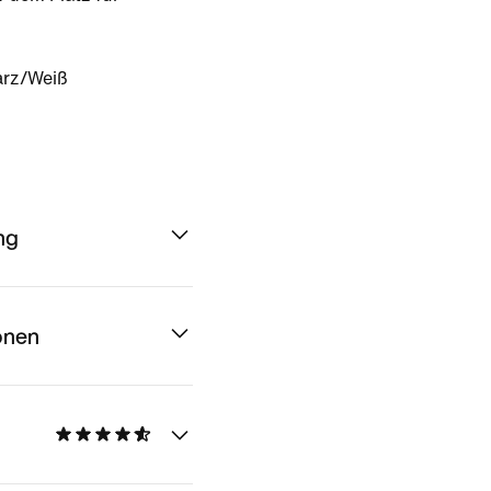
rz/Weiß
ng
onen