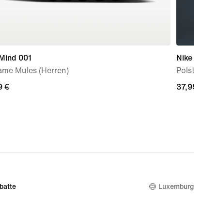
 Mind 001
Nike Indy S
ame Mules (Herren)
Polster un
9 €
9 €
37,99 €
37,99 €
batte
Luxemburg