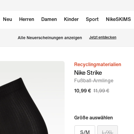
Neu
Herren
Damen
Kinder
Sport
NikeSKIMS
Alle Neuerscheinungen anzeigen
Jetzt entdecken
Recyclingmaterialien
Bild 1
Nike Strike
von
Fußball-Armlinge
1
10,99 €
11,99 €
Größe auswählen
S/M
L/XL