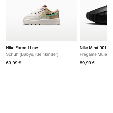
Nike Force 1 Low
Nike Mind 001
Schuh (Babys, Kleinkinder)
Pregame Mules (
69,99 €
69,99 €
89,99 €
89,99 €