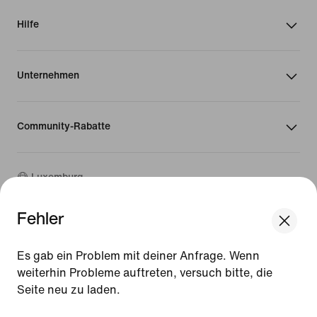
Hilfe
Unternehmen
Community-Rabatte
Luxemburg
Fehler
©
2026
Nike, Inc. Alle Rechte vorbehalten
We think you are in United States.
Guides
Update your location?
Es gab ein Problem mit deiner Anfrage. Wenn
Nutzungsbedingungen
weiterhin Probleme auftreten, versuch bitte, die
Verkaufsbedingungen
Impressum
Seite neu zu laden.
Luxemburg
United States
Datenschutzrichtlinie und Cookie-Erklärung