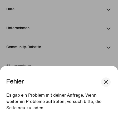
Hilfe
Unternehmen
Community-Rabatte
Luxemburg
Fehler
©
2026
Nike, Inc. Alle Rechte vorbehalten
We think you are in United States.
Guides
Update your location?
Es gab ein Problem mit deiner Anfrage. Wenn
Nutzungsbedingungen
weiterhin Probleme auftreten, versuch bitte, die
Verkaufsbedingungen
Impressum
Seite neu zu laden.
Luxemburg
United States
Datenschutzrichtlinie und Cookie-Erklärung