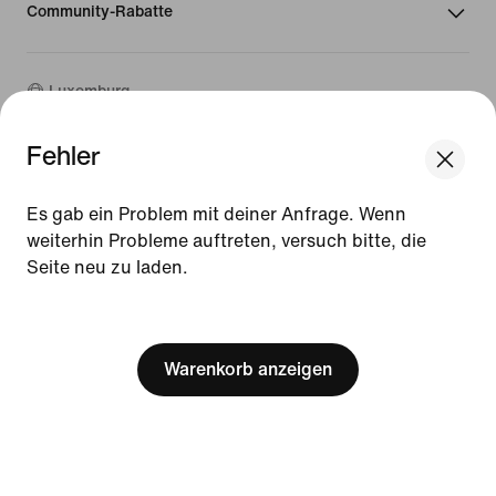
Community-Rabatte
Luxemburg
Fehler
©
2026
Nike, Inc. Alle Rechte vorbehalten
We think you are in United States.
Guides
Update your location?
Es gab ein Problem mit deiner Anfrage. Wenn
Nutzungsbedingungen
weiterhin Probleme auftreten, versuch bitte, die
Verkaufsbedingungen
Impressum
Seite neu zu laden.
Luxemburg
United States
Datenschutzrichtlinie und Cookie-Erklärung
[ Code: D1B61E47 ]
Cookie-Einstellungen ändern.
Warenkorb anzeigen