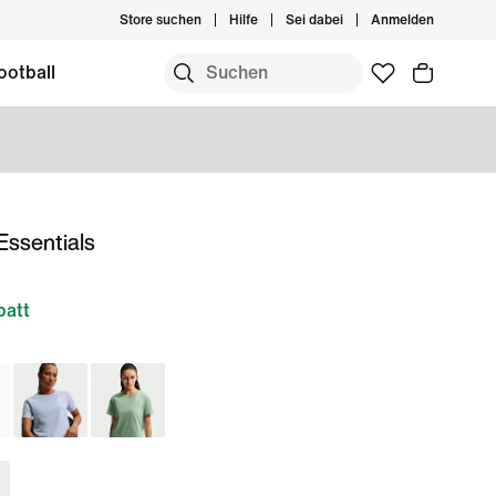
Store suchen
Hilfe
Sei dabei
Anmelden
ootball
Essentials
batt