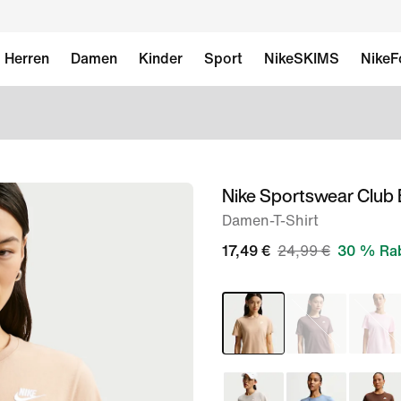
Herren
Damen
Kinder
Sport
NikeSKIMS
NikeF
Nike Sportswear Club 
Bild 1
von
Damen-T-Shirt
6
17,49 €
24,99 €
30 % Ra