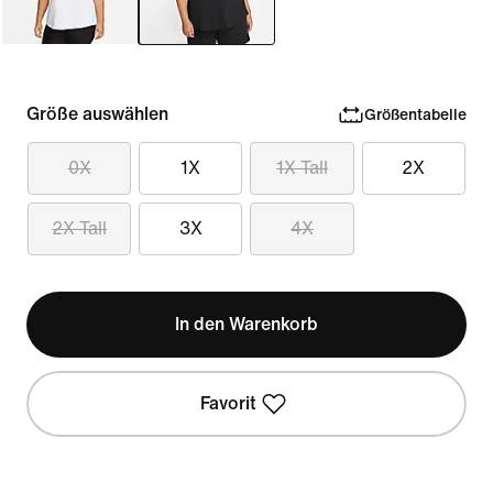
Größe auswählen
Größentabelle
0X
1X
1X Tall
2X
2X Tall
3X
4X
In den Warenkorb
Favorit