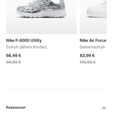
Nike P-6000 Utility
Nike Air Force 1 '
Schuh (ältere Kinder)
Damenschuh
current
66,49 €
current
83,99 €
94,99 €
119,99 €
price
price
66,49 €,
83,99 €,
original
original
price
price
94,99 €
119,99 €
Ressourcen