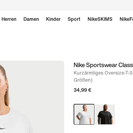
Herren
Damen
Kinder
Sport
NikeSKIMS
NikeF
Nike Sportswear Class
Bild 1
von
Kurzärmliges Oversize-T-S
Größen)
6
34,99 €