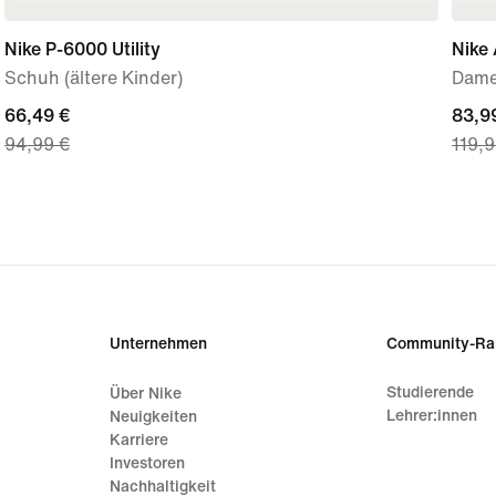
Nike P-6000 Utility
Nike 
Schuh (ältere Kinder)
Dame
current
66,49 €
curre
83,9
94,99 €
119,9
price
price
66,49 €,
83,99
original
origi
price
price
94,99 €
119,9
Unternehmen
Community-Ra
Studierende
Über Nike
Lehrer:innen
Neuigkeiten
Karriere
Investoren
Nachhaltigkeit