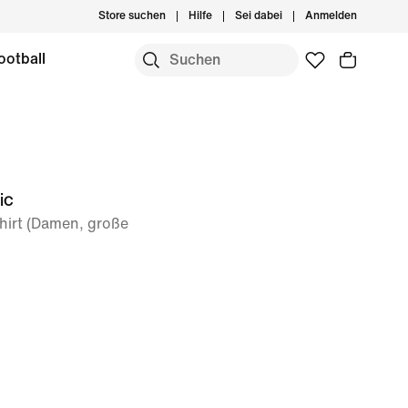
Store suchen
Hilfe
Sei dabei
Anmelden
ootball
ic
hirt (Damen, große