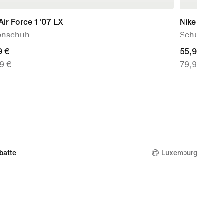
Air Force 1 '07 LX
Nike Court
nschuh
Schuh (Da
nt
9 €
current
55,99 €
9 €
79,99 €
price
 €,
55,99 €,
nal
original
price
9 €
79,99 €
batte
Luxemburg