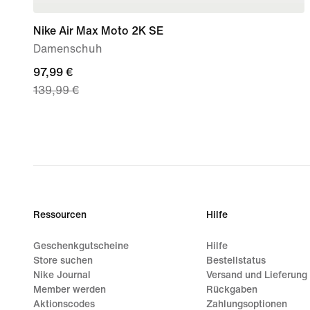
Nike Air Max Moto 2K SE
Damenschuh
current
97,99 €
139,99 €
price
97,99 €,
original
price
139,99 €
Ressourcen
Hilfe
Geschenkgutscheine
Hilfe
Store suchen
Bestellstatus
Nike Journal
Versand und Lieferung
Member werden
Rückgaben
Aktionscodes
Zahlungsoptionen