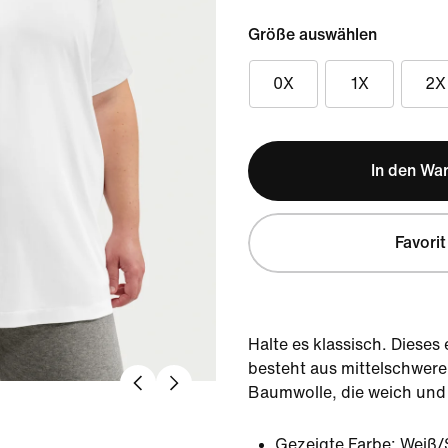
Größe auswählen
0X
1X
2X
In den Wa
Favorit
Halte es klassisch. Dieses 
besteht aus mittelschwer
Baumwolle, die weich und le
Gezeigte Farbe:
Weiß/