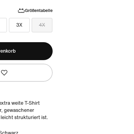
Größentabelle
3X
4X
renkorb
extra weite T-Shirt
er, gewaschener
icht strukturiert ist.
Schwarz