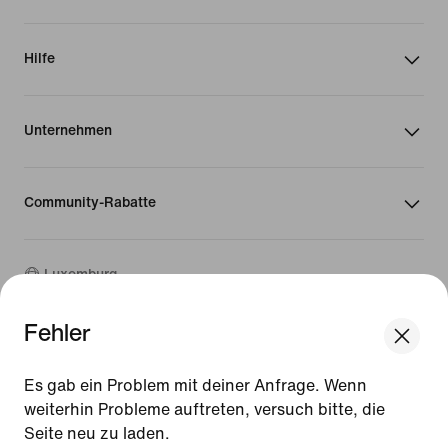
Hilfe
Unternehmen
Community-Rabatte
Luxemburg
Fehler
©
2026
Nike, Inc. Alle Rechte vorbehalten
We think you are in United States.
Guides
Update your location?
Es gab ein Problem mit deiner Anfrage. Wenn
Nutzungsbedingungen
weiterhin Probleme auftreten, versuch bitte, die
Verkaufsbedingungen
Impressum
Seite neu zu laden.
Luxemburg
United States