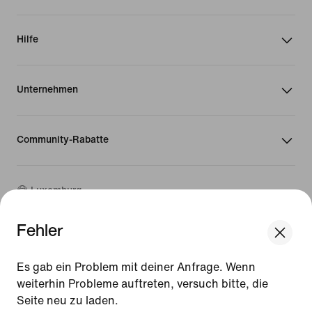
Hilfe
Unternehmen
Community-Rabatte
Luxemburg
Fehler
©
2026
Nike, Inc. Alle Rechte vorbehalten
We think you are in United States.
Guides
Update your location?
Es gab ein Problem mit deiner Anfrage. Wenn
Nutzungsbedingungen
weiterhin Probleme auftreten, versuch bitte, die
Verkaufsbedingungen
Seite neu zu laden.
Luxemburg
United States
Impressum