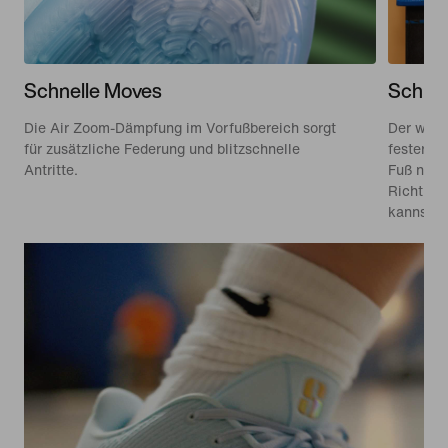
Schnelle Moves
Schne
Die Air Zoom-Dämpfung im Vorfußbereich sorgt
Der weic
für zusätzliche Federung und blitzschnelle
festeren
Antritte.
Fuß nähe
Richtung
kannst.