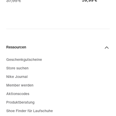
59,99 €
59,99 €
37,99 €
price
26,99 €,
original
price
37,99 €
Ressourcen
Geschenkgutscheine
Store suchen
Nike Journal
Member werden
Aktionscodes
Produktberatung
Shoe Finder für Laufschuhe