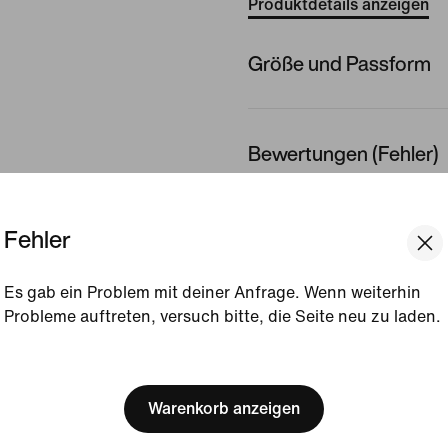
Produktdetails anzeigen
Größe und Passform
Bewertungen (Fehler)
Keine Bewe
Fehler
Bewertung schreiben
Es gab ein Problem mit deiner Anfrage. Wenn weiterhin
Probleme auftreten, versuch bitte, die Seite neu zu laden.
[ Code: D1B61E47 ]
We think you are in United 
Update your location?
Warenkorb anzeigen