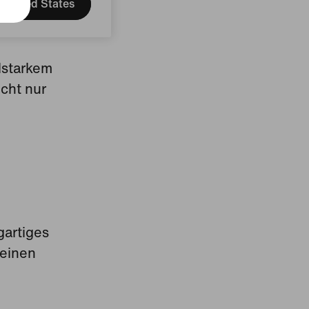
United States
lstarkem
cht nur
artiges
 einen