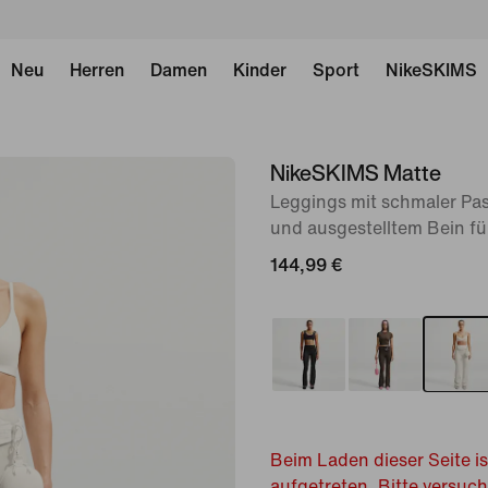
Neu
Herren
Damen
Kinder
Sport
NikeSKIMS
NikeSKIMS Matte
Bild 1
von
Leggings mit schmaler P
und ausgestelltem Bein fü
8
144,99 €
Beim Laden dieser Seite is
aufgetreten. Bitte versuc