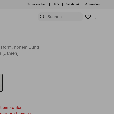
Store suchen
Hilfe
Sei dabei
Anmelden
assform, hohem Bund
r (Damen)
t ein Fehler
he es noch einmal.