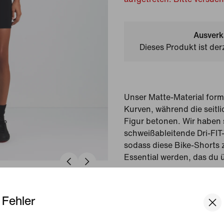
Ausverk
Dieses Produkt ist der
Unser Matte-Material form
Kurven, während die seitl
Figur betonen. Wir haben 
schweißableitende Dri-FIT
sodass diese Bike-Shorts 
Essential werden, das du ü
Gezeigte Farbe:
NSKM 
Fehler
Style:
IU8277-054