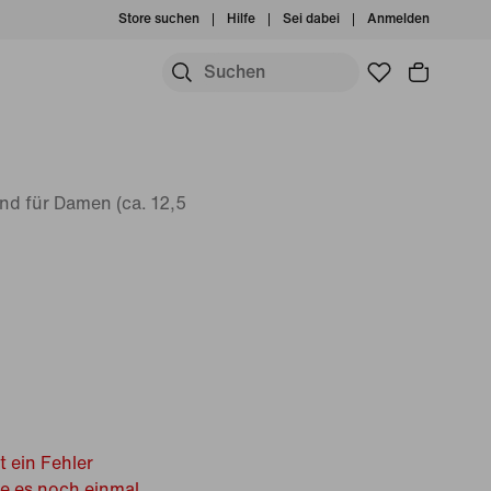
Store suchen
Hilfe
Sei dabei
Anmelden
nd für Damen (ca. 12,5
t ein Fehler
he es noch einmal.