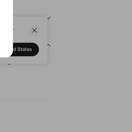
States.
United States
rtungen