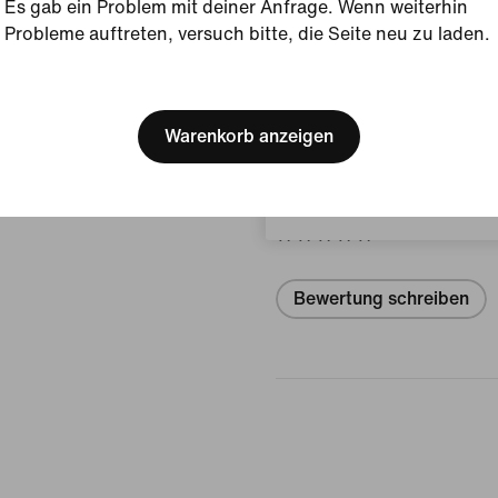
Produktdetails anzeigen
Es gab ein Problem mit deiner Anfrage. Wenn weiterhin
Probleme auftreten, versuch bitte, die Seite neu zu laden.
Größe und Passform
[ Code: D1B61E47 ]
We think you are in United 
Update your location?
Warenkorb anzeigen
Bewertungen (Fehler)
Luxemburg
Keine Bewe
Bewertung schreiben