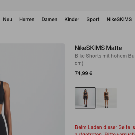
Neu
Herren
Damen
Kinder
Sport
NikeSKIMS
NikeSKIMS Matte
Bild 1
von
Bike Shorts mit hohem Bu
cm)
10
74,99 €
Beim Laden dieser Seite is
aufgetreten. Bitte versuc