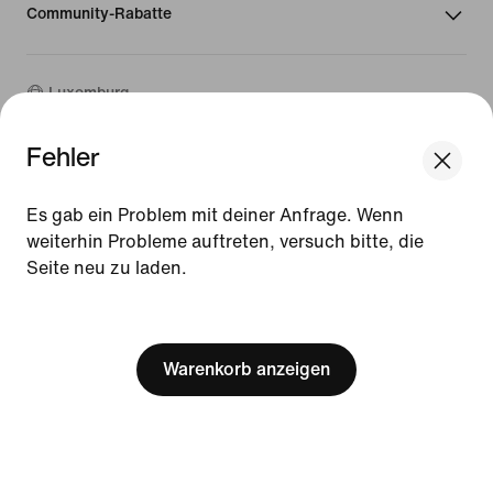
Community-Rabatte
Luxemburg
Fehler
©
2026
Nike, Inc. Alle Rechte vorbehalten
We think you are in United States.
Guides
Update your location?
Es gab ein Problem mit deiner Anfrage. Wenn
Nutzungsbedingungen
weiterhin Probleme auftreten, versuch bitte, die
Verkaufsbedingungen
Impressum
Seite neu zu laden.
Luxemburg
United States
Datenschutzrichtlinie und Cookie-Erklärung
[ Code: D1B61E47 ]
Cookie-Einstellungen ändern.
Warenkorb anzeigen