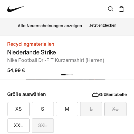
Alle Neuerscheinungen anzeigen
Jetzt entdecken
Recyclingmaterialien
Niederlande Strike
Nike Football Dri-FIT Kurzarmshirt (Herren)
54,99 €
Größe auswählen
Größentabelle
XS
S
M
L
XL
XXL
3XL