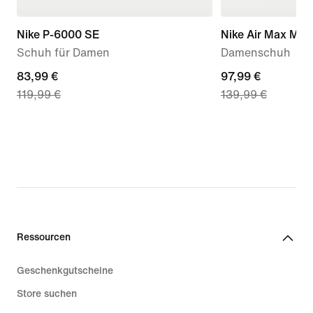
Nike P-6000 SE
Nike Air Max Mot
Schuh für Damen
Damenschuh
current
83,99 €
current
97,99 €
119,99 €
139,99 €
price
price
83,99 €,
97,99 €,
original
original
price
price
119,99 €
139,99 €
Ressourcen
Geschenkgutscheine
Store suchen