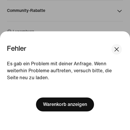
Community-Rabatte
Luxemburg
Fehler
©
2026
Nike, Inc. Alle Rechte vorbehalten
We think you are in United States.
Guides
Update your location?
Es gab ein Problem mit deiner Anfrage. Wenn
Nutzungsbedingungen
weiterhin Probleme auftreten, versuch bitte, die
Verkaufsbedingungen
Impressum
Seite neu zu laden.
Luxemburg
United States
Datenschutzrichtlinie und Cookie-Erklärung
[ Code: D1B61E47 ]
Cookie-Einstellungen ändern.
Warenkorb anzeigen