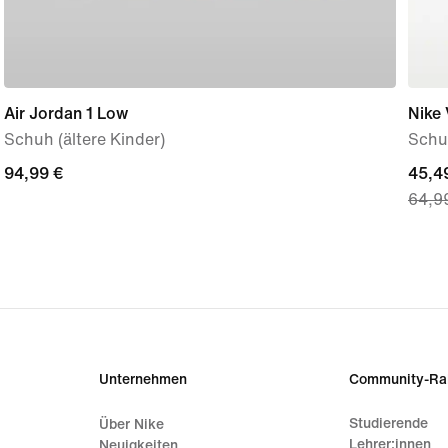
Air Jordan 1 Low
Nike
Schuh (ältere Kinder)
Schu
94,99 €
94,99 €
curre
45,4
64,9
price
45,49
origi
price
64,9
Unternehmen
Community-Ra
Studierende
Über Nike
Lehrer:innen
Neuigkeiten