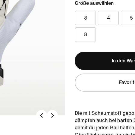
Größe auswählen
3
4
5
8
In den Wa
Favorit
Die mit Schaumstoff gepo
dämpfen auch bei harten 
damit du jeden Ball halten
Oberfläche sorgt für ein 