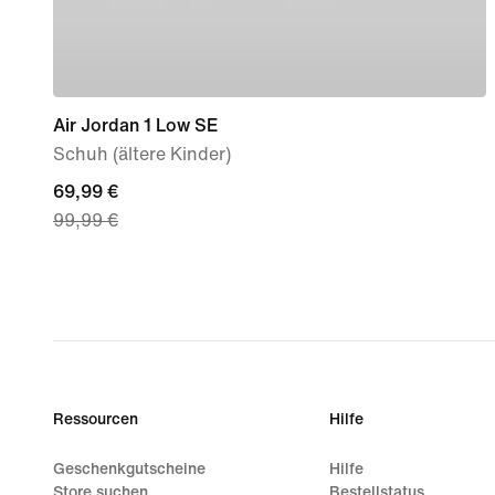
Air Jordan 1 Low SE
Schuh (ältere Kinder)
current
69,99 €
99,99 €
price
69,99 €,
original
price
99,99 €
Ressourcen
Hilfe
Geschenkgutscheine
Hilfe
Store suchen
Bestellstatus