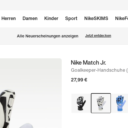
Herren
Damen
Kinder
Sport
NikeSKIMS
NikeF
Alle Neuerscheinungen anzeigen
Jetzt entdecken
Nike Match Jr.
Bild 1
von
Goalkeeper-Handschuhe (ä
2
27,99 €