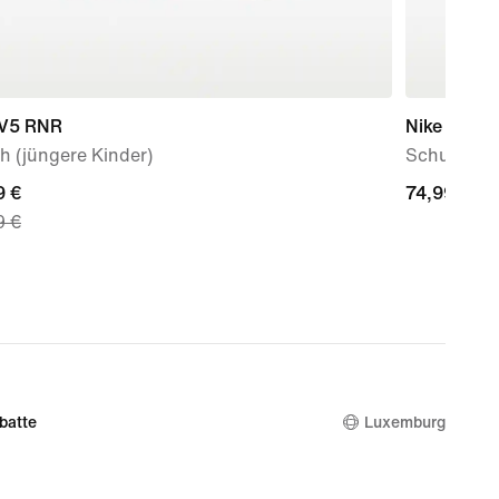
 V5 RNR
Nike V5 R
h (jüngere Kinder)
Schuh (ält
nt
9 €
74,99 €
74,99 €
9 €
 €,
nal
9 €
batte
Luxemburg